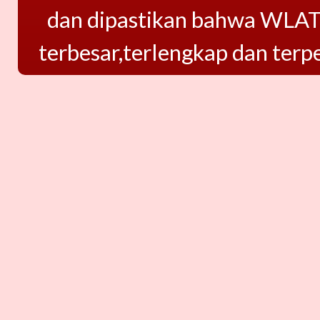
dan dipastikan bahwa WLAT
terbesar,terlengkap dan ter