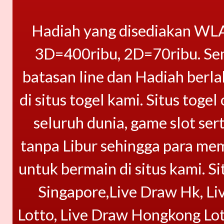
Hadiah yang disediakan WL
3D=400ribu, 2D=70ribu. Semu
batasan line dan Hadiah berl
di situs togel kami. Situs toge
seluruh dunia, game slot se
tanpa Libur sehingga para me
untuk bermain di situs kami. 
Singapore,Live Draw Hk, Li
Lotto, Live Draw Hongkong Lot