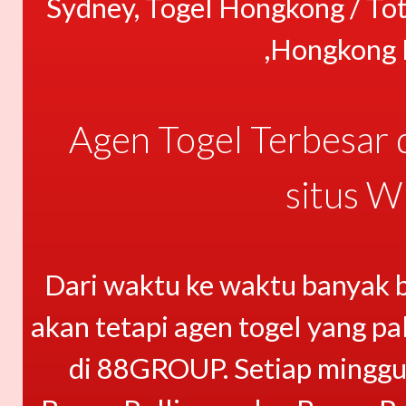
Sydney, Togel Hongkong / Tot
,Hongkong L
Agen Togel Terbesar 
situs 
Dari waktu ke waktu banyak b
akan tetapi agen togel yang pa
di 88GROUP. Setiap mingg